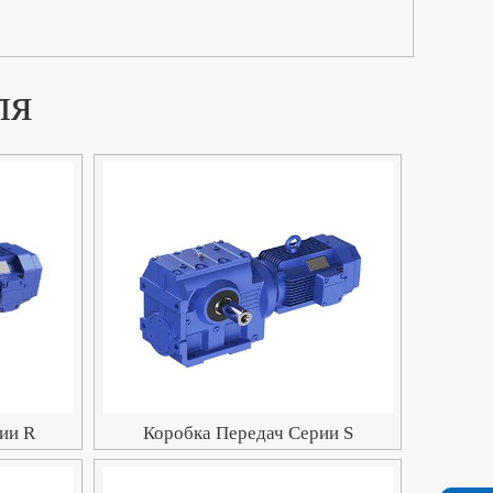
ля
ии R
Коробка Передач Серии S