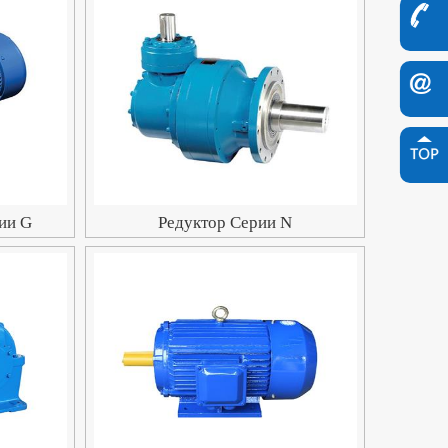
ии G
Редуктор Серии N