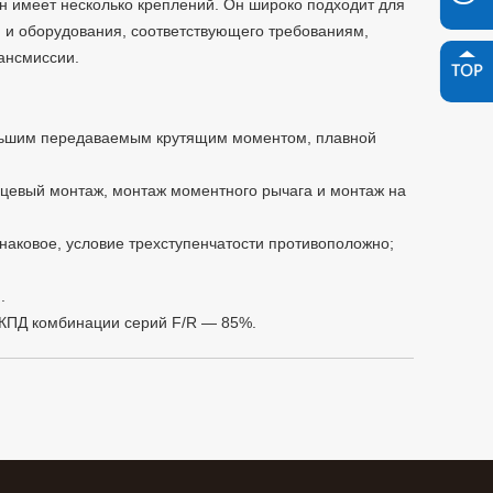
н имеет несколько креплений. Он широко подходит для
я и оборудования, соответствующего требованиям,
ансмиссии.
ольшим передаваемым крутящим моментом, плавной
нцевый монтаж, монтаж моментного рычага и монтаж на
наковое, условие трехступенчатости противоположно;
.
 КПД комбинации серий F/R — 85%.