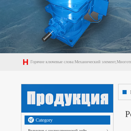
Горячие ключевые слова:Механический элемент,Многот
Р
Category
Редуктор с цилиндрической зубч