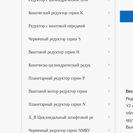
Конический редуктор серии K
Редуктор с винтовой передачей
Червячный редуктор серии S
Винтовой редуктор серии H
Коническо-цилиндрический редук
Планетарный редуктор серии P
Винтовой мотор-редуктор серии
Вве
Ред
Планетарный редуктор серии N
Y2 
обл
X_B Циклоидальный штифтовой ре
кру
Вых
Червячный редуктор серии NMRV