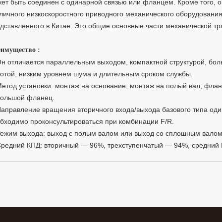
ет быть соединен с одинарной связью или фланцем. Кроме того, о
личного низкоскоростного приводного механического оборудовани
дставленного в Китае. Это общие основные части механической тр
имущество :
Он отличается параллельным выходом, компактной структурой, б
отой, низким уровнем шума и длительным сроком службы.
Метод установки: монтаж на основание, монтаж на полый вал, фла
ольшой фланец.
Направление вращения вторичного входа/выхода базового типа оди
бходимо проконсультироваться при комбинации F/R.
Режим выхода: выход с полым валом или выход со сплошным валом
Средний КПД: вторичный — 96%, трехступенчатый — 94%, средний