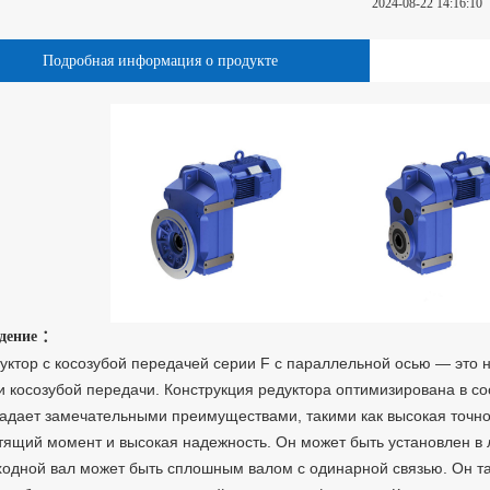
2024-08-22 14:16:10
Подробная информация о продукте
дение ：
уктор с косозубой передачей серии F с параллельной осью — это н
и косозубой передачи. Конструкция редуктора оптимизирована в с
адает замечательными преимуществами, такими как высокая точн
тящий момент и высокая надежность. Он может быть установлен в
одной вал может быть сплошным валом с одинарной связью. Он так