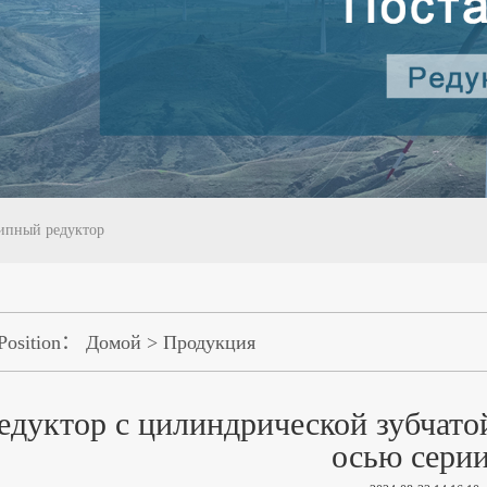
ипный редуктор
Position：
Домой
>
Продукция
едуктор с цилиндрической зубчато
осью серии