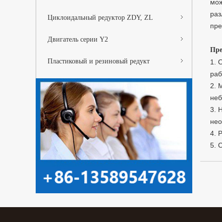
мож
раз
Циклоидальный редуктор ZDY, ZL
пре
Двигатель серии Y2
Пре
Пластиковый и резиновый редукт
1. 
раб
2. 
неб
3. 
нео
4. 
5. 